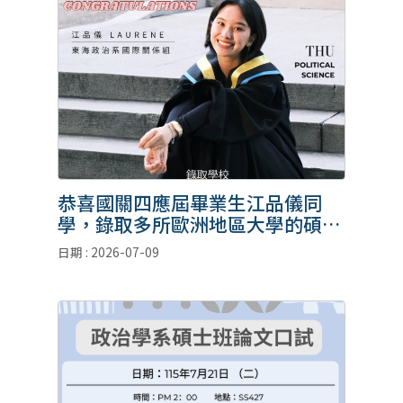
恭喜國關四應屆畢業生江品儀同
學，錄取多所歐洲地區大學的碩士
班。
日期 : 2026-07-09