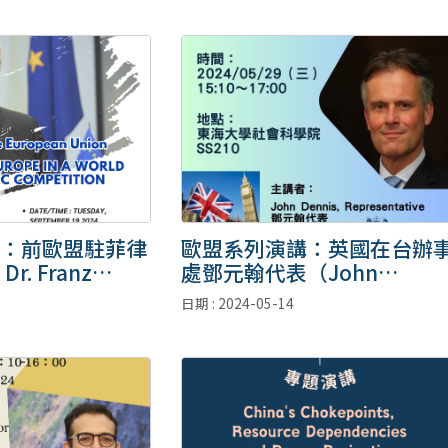
：前歐盟駐菲律
歐盟系列演講：英國在台辦
. Franz
處鄧元翰代表（John
Dennis, Representative）
日期 : 2024-05-14