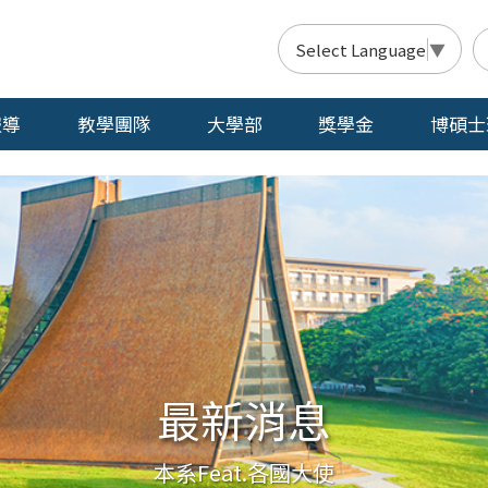
Select Language
▼
報導
教學團隊
大學部
獎學金
博碩士
最新消息
本系Feat.各國大使