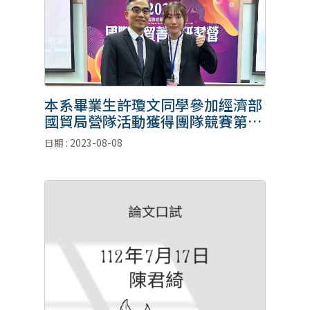
本系畢業生許瓊文同學參加經濟部
國貿局營隊活動獲得團隊競賽第二
名。
日期 : 2023-08-08