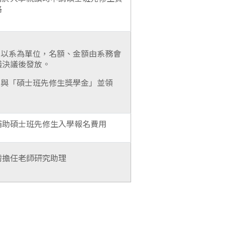
格
1.以系為單位，名額、金額由系務會
議決議後發放。
2.與「碩士班先修生獎學金」並領
補助碩士班先修生入學報名費用
需擔任老師研究助理