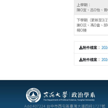
上學期：
陳O宜、呂O怡、曾
下學期（更新至3/2
謝O苡、馮O畲、邱
楊O臻
：
20
附件檔案
：
20
附件檔案
Add:407224 台中市西屯區臺灣大道四段172