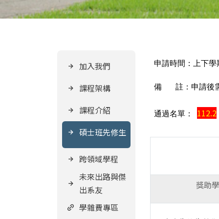
申請時間：上下學
加入我們
課程架構
備 註：申請後
課程介紹
112.2
通過名單：
碩士班先修生
跨領域學程
未來出路與傑
獎助
出系友
學雜費專區