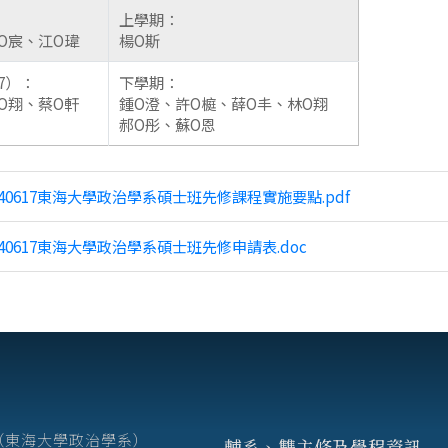
上學期：
O宸、江O瑋
楊O斯
7）：
下學期：
O翔、蔡O軒
鍾O澄、許O榳、薛O丰、林O翔
郝O彤、蘇O恩
240617東海大學政治學系碩士班先修課程實施要點.pdf
240617東海大學政治學系碩士班先修申請表.doc
7號（東海大學政治學系）
輔系、雙主修及學程資訊