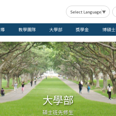
Select Language
▼
報導
教學團隊
大學部
獎學金
博碩士
大學部
碩士班先修生