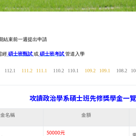
期結束前一週提出申請
需經
碩士班甄試
或
碩士班考試
管道入學
112.1
111.2
111.1
110.2
110.1
109.2
109.1
108.2
10
攻讀政治學系碩士班先修獎學金一
學金名稱
金額
50000元