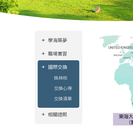
學海築夢
職場實習
國際交換
姊妹校
交換心得
交換清單
相關證照