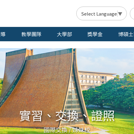
Select Language
▼
報導
教學團隊
大學部
獎學金
博碩士
實習、交換、證照
國際交換 / 姊妹校