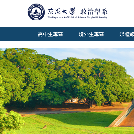
系所沿革
教育目標
核心素養
高中生專區
境外生專區
媒體
系徽識別
交通位置
系友情報
傑出系友
系友會
我想捐款
年報專區
測試用