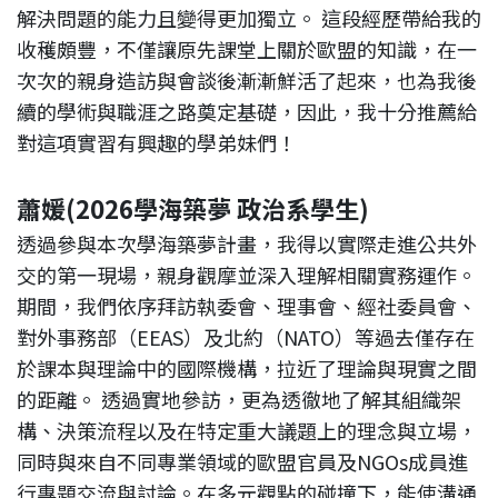
解決問題的能力且變得更加獨立。 這段經歷帶給我的
收穫頗豐，不僅讓原先課堂上關於歐盟的知識，在一
次次的親身造訪與會談後漸漸鮮活了起來，也為我後
續的學術與職涯之路奠定基礎，因此，我十分推薦給
對這項實習有興趣的學弟妹們！
蕭媛(2026學海築夢 政治系學生)
透過參與本次學海築夢計畫，我得以實際走進公共外
交的第一現場，親身觀摩並深入理解相關實務運作。
期間，我們依序拜訪執委會、理事會、經社委員會、
對外事務部（EEAS）及北約（NATO）等過去僅存在
於課本與理論中的國際機構，拉近了理論與現實之間
的距離。 透過實地參訪，更為透徹地了解其組織架
構、決策流程以及在特定重大議題上的理念與立場，
同時與來自不同專業領域的歐盟官員及NGOs成員進
行專題交流與討論。在多元觀點的碰撞下，能使溝通