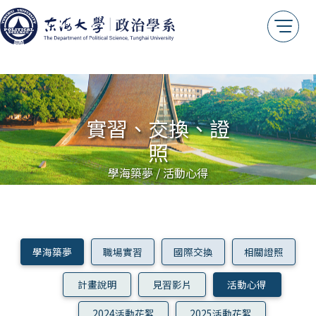
實習、交換、證
照
學海築夢 / 活動心得
學海築夢
職場實習
國際交換
相關證照
計畫說明
見習影片
活動心得
2024活動花絮
2025活動花絮