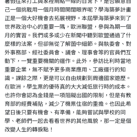
暑假往來打工與家裡兩點一線的日常下，是否願意自
己一個挑戰用一個月時間開闊眼界呢？學海築夢計畫
正是一個大好機會去拓展視野。本屆學海築夢來到了
世界政治中心的重要一隅，歐洲聯盟，參與為期一個
月的實習。我們或多或少在新聞中聽到歐盟通過了什
麼樣的法案，但卻無從了解箇中細節。與執委會、對
外事務部、經社委員會、議會、理事會等的官員們互
動下，一覽重要機關的運作。此外，參訪比利時當地
重要企業，無不賦予更多商業應用、工廠運行的知
識。課餘之際，更是可以自由規劃到周邊國家遊歷。
在歐洲，學生票的優待真的大大減低旅行時的成本。
也許你會認為金錢是一項阻礙出國的限制，但是有教
育部的經費補貼，減少了機票住宿的重擔。也因此希
望日後只要有機會、有準備，能夠嘗試與學校的同
學、老師們一起去看看世界的其他風貌，那一定是個
改變人生的轉捩點！