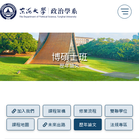
我想捐款
年報專區
測試用
博碩士班
歷年論文
加入我們
課程架構
修業流程
雙聯學位
課程地圖
未來出路
歷年論文
法規專區