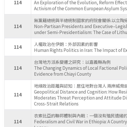
114
An Exploration of the Evolution, Reform Effect
Activism of the Common European Asylum Sy
無黨籍總統與半總統制國家的府院會關係:以立陶
114
Non-Partisan Presidents and Executive–Legisl
under Semi-Presidentialism: The Case of Lith
人權政治在伊朗：外部因素的影響
114
Human Rights Politics in Iran: The Impact of E
台灣地方派系變遷之研究：以嘉義縣為例
114
The Changing Dynamics of Local Factional Polit
Evidence from Chiayi County
地緣政治距離與認知：居住地對台灣人 兩岸威脅
Geopolitical Distance and Cognition: How Res
114
Moderates Threat Perception and Attitude Dif
Cross-Strait Relations
衣索比亞的聯邦體制與內戰：一個沒有殖民遺緒
114
Federalism and Civil War in Ethiopia: A Countr