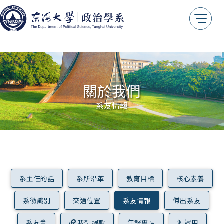
交通位置
系友情報
傑出系友
系友會
我想捐款
關於我們
年報專區
系友情報
測試用
系主任的話
系所沿革
教育目標
核心素養
系徽識別
交通位置
系友情報
傑出系友
系友會
我想捐款
年報專區
測試用