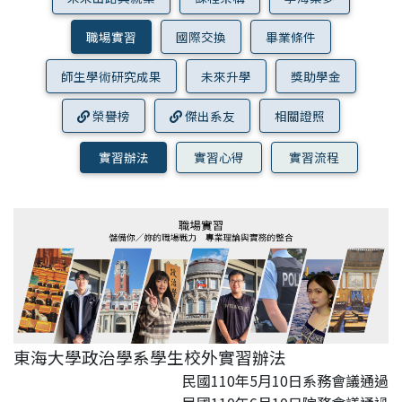
職場實習
國際交換
畢業條件
師生學術研究成果
未來升學
獎助學金
榮譽榜
傑出系友
相關證照
實習辦法
實習心得
實習流程
東海大學政治學系學生校外實習辦法
民國110年5月10日系務會議通過