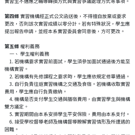
實習生不適應之輔導轉換方式與實習爭議處理方式等事項。
第四條
實習機構經正式公文函送後，不得擅自放棄或要求
更改，否則該次實習成績以零分計。若有特殊狀況，學生應
提出報告申請，並經本系實習委員會同意後，方可更改。
第五條
權利義務
一、 學生權利義務
1. 若機構要求實習前面試，學生須參加面試通過後方能至
機構實習。
2. 若機構有先修課程之要求時，學生應依規定修畢通過。
3. 自行負責往返實習機構之交通及食宿。若機構收取實習
費用，學生應自行負責繳納。
4. 機構是否支付學生交通與膳宿費用，由實習學生與機構
雙方議定。
5. 實習期間由本系安排學生平安保險，費用由本系支付。
6. 接受學校督導老師及機構督導瞭解實習情形及所遭遇的
困難。