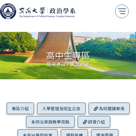
高中生專區
職場實習 / 實習辦法
專區介紹
入學管道及招生公告
為何選讀東海
系所沿革與教學亮點
師資介紹
未來出路與就業
課程架構
學海築夢