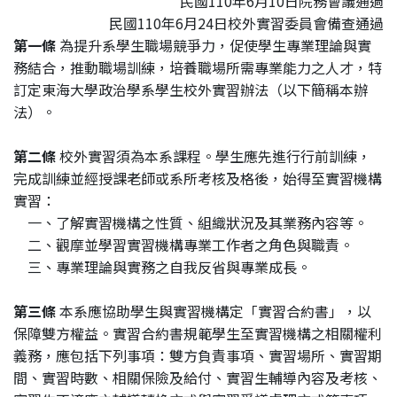
民國110年6月10日院務會議通過
民國110年6月24日校外實習委員會備查通過
第一條
為提升系學生職場競爭力，促使學生專業理論與實
務結合，推動職場訓練，培養職場所需專業能力之人才，特
訂定東海大學政治學系學生校外實習辦法（以下簡稱本辦
法）。
第二條
校外實習須為本系課程。學生應先進行行前訓練，
完成訓練並經授課老師或系所考核及格後，始得至實習機構
實習：
一、了解實習機構之性質、組織狀況及其業務內容等。
二、觀摩並學習實習機構專業工作者之角色與職責。
三、專業理論與實務之自我反省與專業成長。
第三條
本系應協助學生與實習機構定「實習合約書」，以
保障雙方權益。實習合約書規範學生至實習機構之相關權利
義務，應包括下列事項：雙方負責事項、實習場所、實習期
間、實習時數、相關保險及給付、實習生輔導內容及考核、