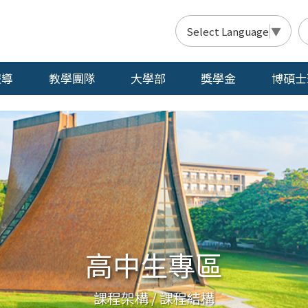
Select Language
▼
報導
教學團隊
大學部
獎學金
博碩士
高中生專區
課程架構 / 課程結構