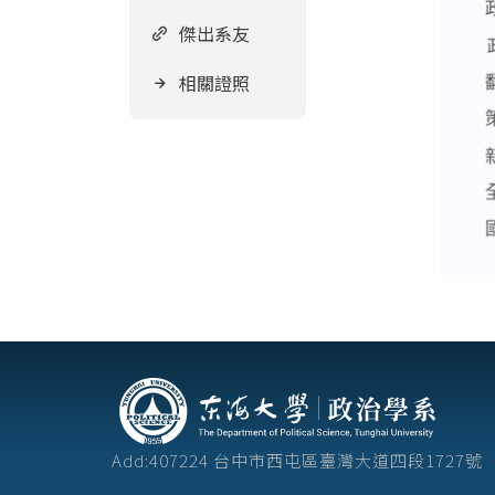
傑出系友
相關證照
Add:407224 台中市西屯區臺灣大道四段172