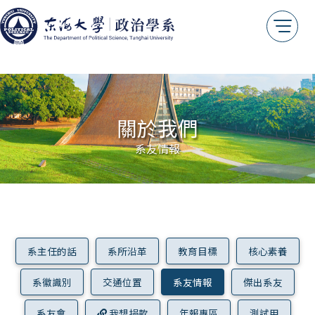
交通位置
系友情報
傑出系友
系友會
我想捐款
關於我們
年報專區
系友情報
測試用
系主任的話
系所沿革
教育目標
核心素養
系徽識別
交通位置
系友情報
傑出系友
系友會
我想捐款
年報專區
測試用