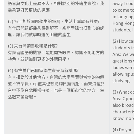
語言與文化上差異不大，相對於別的外籍生來說，我
away. I cou
能夠更好與更快的適應
to come to
in languag
(2) 系上對於國際學生的學習、生活上幫助有甚麼?
Hong Kong
有什麼問題都能夠得到解答，系辦學姐也很耐心的處
students, I
理，讓我們就學時避免困難的產生
(2) How ca
(3) 來台灣讀書收穫是什麼?
students in
有練習國語的機會。還能開拓眼界、認識不同地方的
Ans: We we
特色。並認識到更多的外籍同學。
questions 
ladies wer
(4) 有推薦自己國家學生來東海就讀嗎?
allowing us
有。相對於其他地方，台灣的大學學費與當地的物價
studying.
並不算昂貴，cp值高也較能夠負擔得起。而東海位於
台中不像台北那樣擁擠，也是一個都市化的地方，生
(3) What d
活起來蠻舒服。
Ans: Oppor
also broad
characteris
know more
(4) Do yo