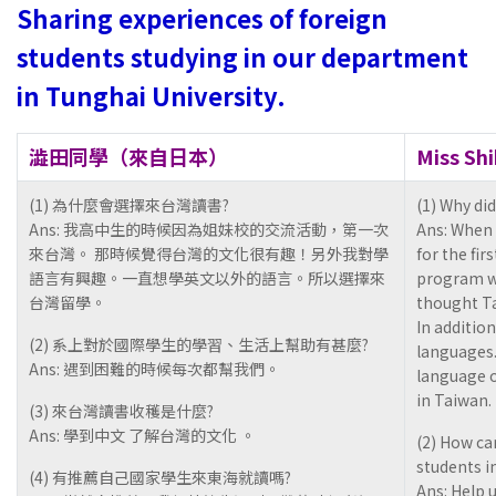
Sharing experiences of foreign
students studying in our department
in Tunghai University.
澁田同學（來自日本）
Miss Sh
(1) 為什麼會選擇來台灣讀書?
(1) Why di
Ans: 我高中生的時候因為姐妹校的交流活動，第一次
Ans: When 
來台灣。 那時候覺得台灣的文化很有趣！另外我對學
for the fi
語言有興趣。一直想學英文以外的語言。所以選擇來
program wit
台灣留學。
thought Ta
In addition
(2) 系上對於國際學生的學習、生活上幫助有甚麼?
languages.
Ans: 遇到困難的時候每次都幫我們。
language o
in Taiwan.
(3) 來台灣讀書收穫是什麼?
Ans: 學到中文 了解台灣的文化 。
(2) How ca
students in
(4) 有推薦自己國家學生來東海就讀嗎?
Ans: Help 