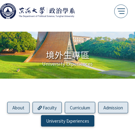
境外生專區
University Experiences
About
Faculty
Curriculum
Admission
University Experiences