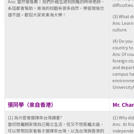
Ans: 當然會推薦！我們外籍生遇到困難的時候老師、
difficulties.
系班都會幫助。東海的校園有很多自然，學習環境也
還不錯。歡迎大家來東海大學！
(3) What d
Ans: Lear
culture.
(4) Do yo
country to
Ans: Of co
foreign st
and depart
campus has
environme
University!
張同學（來自香港）
Mr. Cha
(1) 為什麼會選擇來台灣讀書?
(1) Why di
當初想離開家裡自己獨立生活，但又不想距離太遠，
Ans: At fir
可以常常回家看看才選擇來台灣。以及台灣與香港的
independen