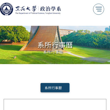
關於我們
系主任的話
系所沿革
教育目標
核心素養
系所行事曆
系徽識別
系所行事曆
交通位置
系友情報
傑出系友
系友會
系所行事曆
我想捐款
年報專區
測試用