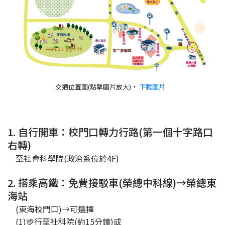
交通位置圖(點擊圖片放大)，
下載圖片
1. 自行開車：校門口轉力行路(第一個十字路口
右轉)
至社會科學院(政治系位於4F)
2. 搭乘高鐵：免費接駁車(榮總中科線)→榮總東
海站
(東海校門口)→可選擇
(1)步行至社科院(約15分鐘)或