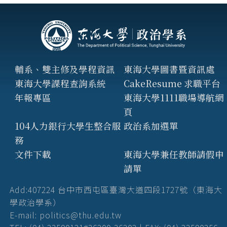
輔系、雙主修及學程資訊
東海大學圖書暨資訊處
東海大學課程查詢系統
CakeResume 求職平台
年報專區
東海大學1111職場導航網
頁
104人力銀行大學生整合服
政治系加選單
務
文件下載
東海大學兼任教師請假申
請單
Add:407224 台中市西屯區臺灣大道四段1727號（東海大
學政治學系）
E-mail: politics@thu.edu.tw