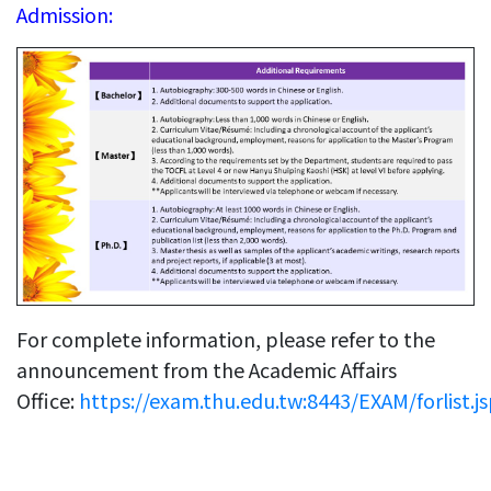
交通位置
Admission:
系友情報
傑出系友
系友會
我想捐款
年報專區
測試用
For complete information, please refer to the
announcement from the Academic Affairs
Office:
https://exam.thu.edu.tw:8443/EXAM/forlist.j