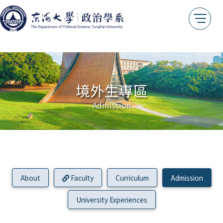
雙聯學位
相關證照
課程地圖
未來出路
歷年論文
法規專區
境外生專區
Admission
關於我們
系主任的話
系所沿革
教育目標
About
Faculty
Curriculum
Admission
核心素養
University Experiences
系徽識別