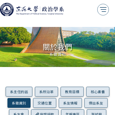
關於我們
系主任的話
系所沿革
關於我們
教育目標
系徽識別
核心素養
系徽識別
交通位置
系友情報
傑出系友
系主任的話
系所沿革
教育目標
核心素養
系友會
系徽識別
交通位置
系友情報
傑出系友
我想捐款
系友會
我想捐款
年報專區
測試用