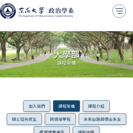
歷年論文
法規專區
關於我們
系主任的話
大學部
系所沿革
課程架構
教育目標
核心素養
系徽識別
交通位置
加入我們
課程架構
課程介紹
系友情報
傑出系友
碩士班先修生
跨領域學程
未來出路與傑出系友
系友會
學雜費專區
課程地圖