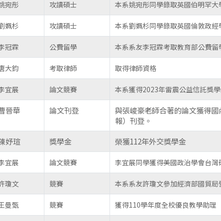
姚宛彤
攻讀碩士
本系姚宛彤同學錄取英國伯明罕大
劉姵杉
攻讀碩士
本系劉姵杉同學錄取英國倫敦政經
李冠霖
公費留學
本系系友李冠霖考取教育部公費留
唐大鈞
考取律師
取得律師資格
李宜展
論文競賽
本系獲得2023年雷震公益信託獎
曹晉華
論文刊登
與張峻豪老師合著的論文獲得國
報）刊登。
陳妤瑄
獎學金
榮獲112年外交獎學金
李宜展
論文競賽
李宜展同學獲得美國政治學會台灣研
許瓊文
競賽
本系系友許瓊文參加經濟部國貿局
王曼甄
競賽
獲得110學年度全校優良教學助理