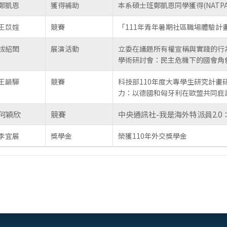
鄭凱恩
獲得補助
本系碩士班鄭凱恩同學獲得(NATP
王苡媗
競賽
「111年青年暑期社區職場體驗計
拔紹閎
展演活動
立委在議題所有權宣稱與實踐的行
學術研討會：民主危機下的國會角
王韻驊
競賽
科技部110年度大專學生研究計畫
力：以德國和匈牙利在歐盟共同庇
何穎欣
競賽
中央通訊社-我是海外特派員2.
李宜展
獎學金
榮獲110年外交獎學金