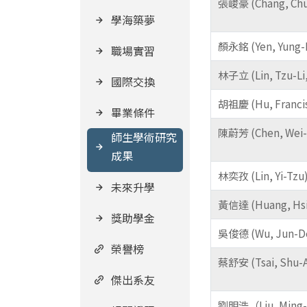
張峻豪 (Chang, Ch
學海築夢
顏永銘 (Yen, Yung-
職場實習
林子立 (Lin, Tzu-Li
國際交換
胡祖慶 (Hu, Franci
畢業條件
陳蔚芳 (Chen, Wei-
師生學術研究
成果
林奕孜 (Lin, Yi-Tzu
未來升學
黃信達 (Huang, Hsi
獎助學金
吳俊德 (Wu, Jun-D
榮譽榜
蔡舒安 (Tsai, Shu-
傑出系友
劉明浩（Liu, Ming