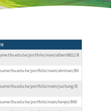
：
現
sume.thu.edu.tw/portfolio/main/albert6811/B
esume.thu.edu.tw/portfolio/main/ahriman/B0
esume.thu.edu.tw/portfolio/main/yuchung/B
esume.thu.edu.tw/portfolio/main/kenjin/B00