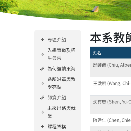
本系教
專區介紹
入學管道及招
姓名
生公告
邱師儀 (Chiu, Alber
為何選讀東海
系所沿革與教
王啟明 (Wang, Chi-
學亮點
師資介紹
沈有忠 (Shen, Yu-C
未來出路與就
業
陳建仁 (Chen, Chie
課程架構