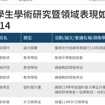
學生學術研究暨領域表現
.14
姓名
類型
活動/論文/會議名稱/錄取
張禕玲
論文競賽
獲得合作金庫商業銀行114年度
廖敏琇
教育學程
取得中等教師證書
陳妤瑄
教育學程
通過教師資格考試
曾毓琇
教育學程
通過教師資格考試
陳筱宜
國科會計畫
通過114學年度國科會大專生
擇民粹領導者？指導教授：林奕
李婷雯
外交獎學金
榮獲114年外交獎學金