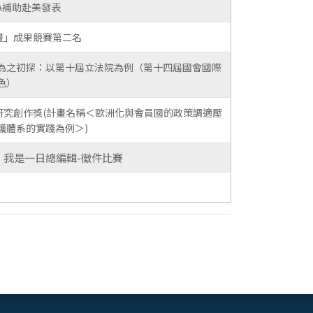
A補助赴美發表
畫」成果競賽第二名
為之初探：以第十屆立法院為例（第十四屆國會國際
色）
研究創作獎(計畫名稱＜歐洲化與會員國的政策調適壓
護體系的實踐為例＞)
0：我是一日總編輯-徵件比賽