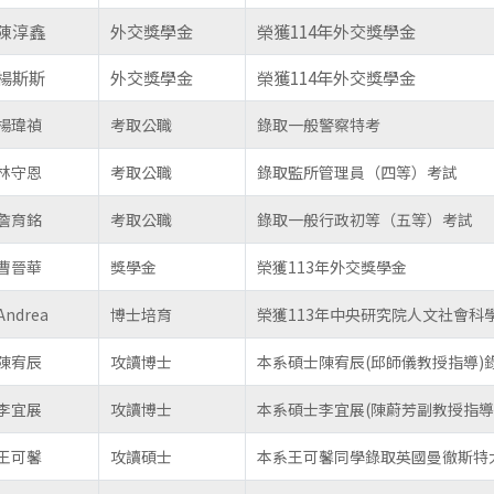
陳淳鑫
外交獎學金
榮獲114年外交獎學金
楊斯斯
外交獎學金
榮獲114年外交獎學金
楊瑋禎
考取公職
錄取一般警察特考
林守恩
考取公職
錄取監所管理員（四等）考試
詹育銘
考取公職
錄取一般行政初等（五等）考試
曹晉華
獎學金
榮獲113年外交獎學金
Andrea
博士培育
榮獲113年中央研究院人文社會科
陳宥辰
攻讀博士
本系碩士陳宥辰(邱師儀教授指導)
李宜展
攻讀博士
本系碩士李宜展(陳蔚芳副教授指
王可馨
攻讀碩士
本系王可馨同學錄取英國曼徹斯特