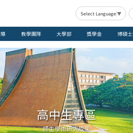
Select Language
▼
報導
教學團隊
大學部
獎學金
博碩士
高中生專區
師生學術研究成果