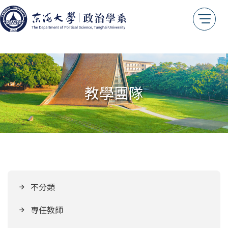
法規專區
關於我們
系主任的話
教學團隊
系所沿革
教育目標
核心素養
系徽識別
交通位置
系友情報
不分類
傑出系友
專任教師
系友會