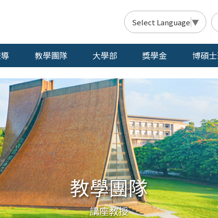
Select Language
▼
報導
教學團隊
大學部
獎學金
博碩士
教學團隊
講座教授