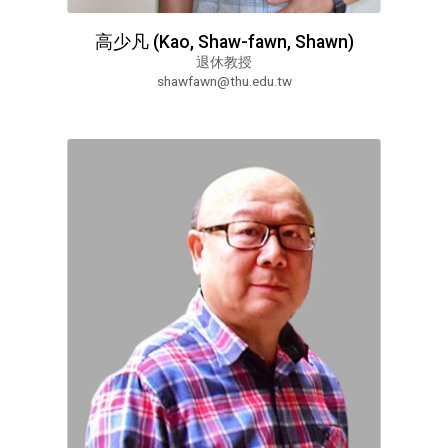
高少凡 (Kao, Shaw-fawn, Shawn)
退休教授
shawfawn@thu.edu.tw