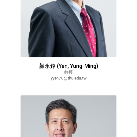
顏永銘 (Yen, Yung-Ming)
教授
yyen76@thu.edu.tw