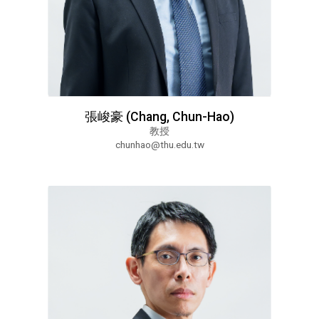
張峻豪 (Chang, Chun-Hao)
教授
chunhao@thu.edu.tw