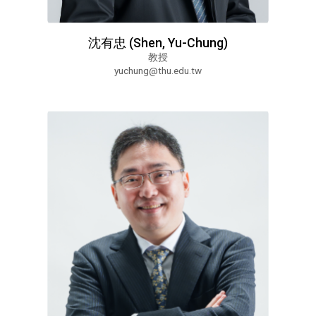
沈有忠 (Shen, Yu-Chung)
教授
yuchung@thu.edu.tw