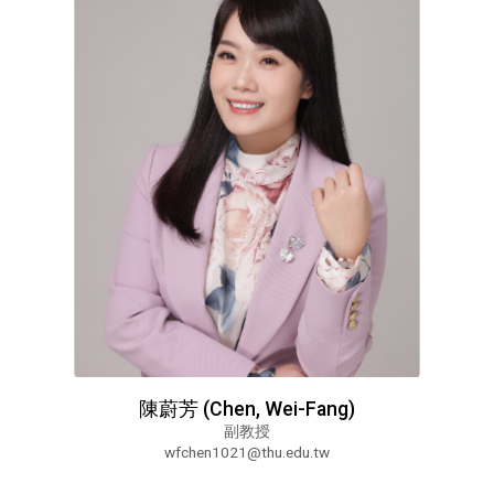
陳蔚芳 (Chen, Wei-Fang)
副教授
wfchen1021@thu.edu.tw