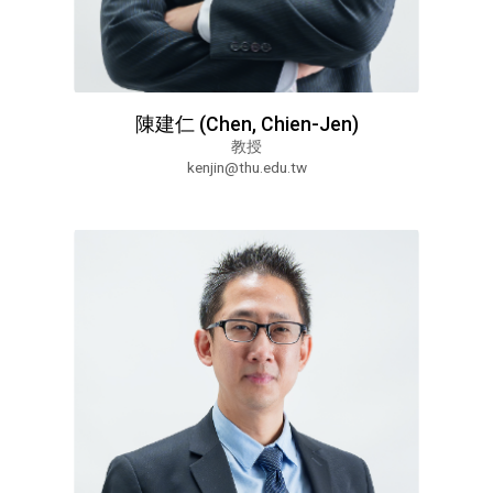
陳建仁 (Chen, Chien-Jen)
教授
kenjin@thu.edu.tw