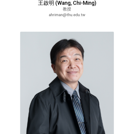
王啟明 (Wang, Chi-Ming)
教授
ahriman@thu.edu.tw