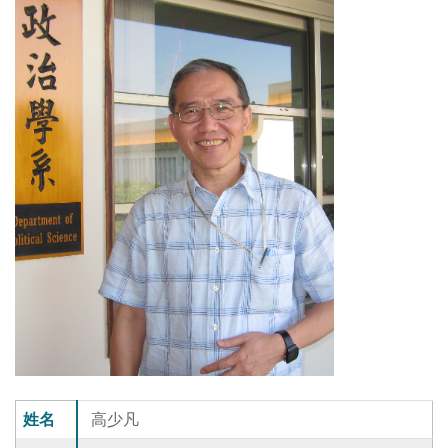
姓名
高少凡