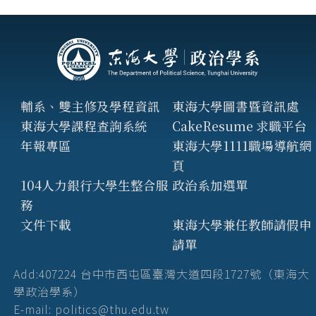
輔系、雙主修及學程資訊
東海大學圖書暨資訊處
東海大學課程查詢系統
CakeResume 求職平台
年報專區
東海大學1111職場導航網
頁
104人力銀行大學生整合服
政治系加選單
務
文件下載
東海大學兼任教師請假申
請單
Add:407224 台中市西屯區臺灣大道四段1727號（東海大
學政治學系）
E-mail: politics@thu.edu.tw