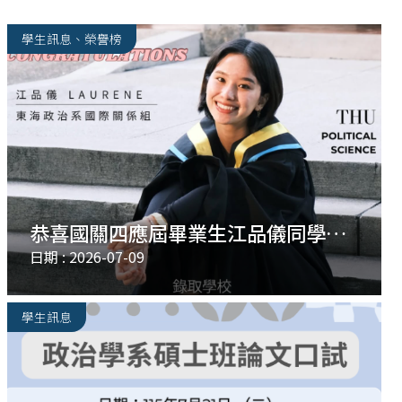
學生訊息
、
榮譽榜
恭喜國關四應屆畢業生江品儀同學，
錄取多所歐洲地區大學的碩士班。
日期 : 2026-07-09
學生訊息