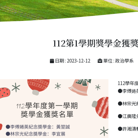
112第1學期獎學金獲
日期 : 2023-12-12
單位 : 政治學系
112學
●李傅婘
●林宗光
●江廣隆
●許湘濤