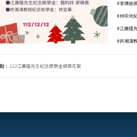
#李傅婘
#林宗光
#江廣隆
#許湘濤
112江廣隆先生紀念獎學金頒獎花絮
則：