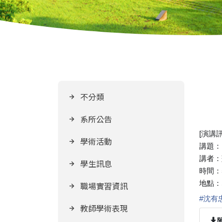
不分類
系所公告
[演講訊
學術活動
講題：
講者：
學生訊息
時間：5
地點：S
職場實習資訊
#
沈有
教師學術表現