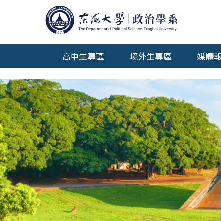
傑出系友
系友會
我想捐款
高中生專區
境外生專區
媒體
年報專區
測試用