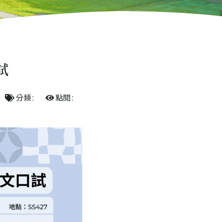
試
分類 :
點閱 :