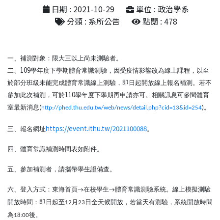
日期 : 2021-10-29
單位 : 政治學系
分類 : 系所公告
點閱 : 478
一、補測對象：限大三以上尚未測驗者。
109
二、
學年度下學期體育常識測驗，因受疫情影響改為線上課程，以至
於部分班級未能完成體育常識線上測驗，即日起開放線上報名補測。若不
110
參加此次補測，可於
學年度下學期再申請亦可。相關訊息可參閱體育
室最新消息
。
(
http://phed.thu.edu.tw/web/news/detail.php?cid=13&id=254
)
https://event.ithu.tw/2021100088
三、報名網址
。
四、體育常識補測時間表如附件。
五、參加補測者，請攜帶學生證備查。
六、登入方式：東海首頁
在校學生
體育常識測驗系統。線上模擬測驗
→
→
開放時間：即日起至
月
日全天候開放，若當天有測驗，系統開放時間
12
23
為
後。
18:00