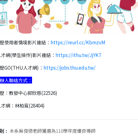
歷使用者情境影片連結：
https://reurl.cc/KbmzvM
人才網(學生操作)影片連結：
https://ithu.tw/JjYK7
歷GO(THU人才網)：
https://jobs.thu.edu.tw/
辦人聯絡方式：
歷：教發中心郭欣慈(22526)
才網：林柏寬(28404)
本系吳俊德老師獲選為110學年度優良導師
則：