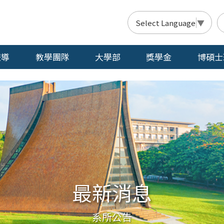
Select Language
▼
報導
教學團隊
大學部
獎學金
博碩士
最新消息
系所公告