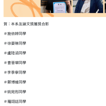
賀：本系友論文獎獲獎合影
＃施依婷同學
＃徐晏琳同學
＃盧陸涵同學
＃曹晉華同學
＃李季寧同學
＃鄭博維同學
＃姚宛彤同學
＃羅翊廷同學