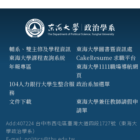
輔系、雙主修及學程資訊
東海大學圖書暨資訊處
東海大學課程查詢系統
CakeResume 求職平台
年報專區
東海大學1111職場導航網
頁
104人力銀行大學生整合服
政治系加選單
務
文件下載
東海大學兼任教師請假申
請單
Add:407224 台中市西屯區臺灣大道四段1727號（東海大
學政治學系）
E-mail: politics@thu.edu.tw