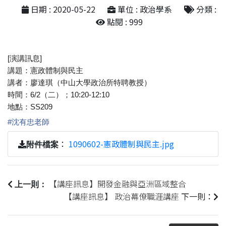
日期 : 2020-05-22
單位 : 政治學系
分類 :
點閱 : 999
[演講訊息]
講題：憲政體制與民主
講者：廖達琪（中山大學政治所特聘教授）
時間：6/2（二）；10:20-12:10
地點：SS209
#
沈有忠老師
：
1090602-憲政體制與民主.jpg
附件檔案
【講座訊息】開發金融與亞洲區域整合
上一則：
【講座訊息】 政治幕僚職涯講座
下一則：