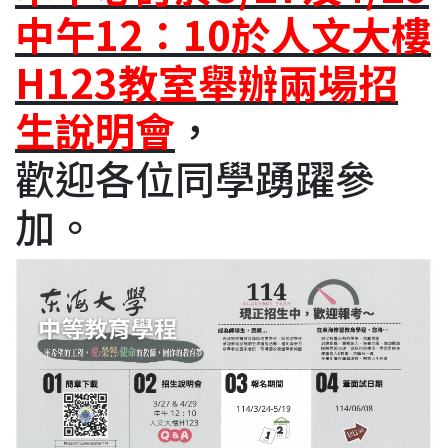
中午12：10於人文大樓
H123教室舉辦兩場招
生說明會
，
歡迎各位同學踴躍參
加。