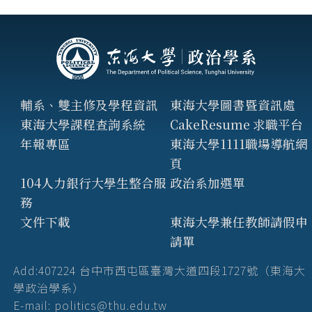
輔系、雙主修及學程資訊
東海大學圖書暨資訊處
東海大學課程查詢系統
CakeResume 求職平台
年報專區
東海大學1111職場導航網
頁
104人力銀行大學生整合服
政治系加選單
務
文件下載
東海大學兼任教師請假申
請單
Add:407224 台中市西屯區臺灣大道四段1727號（東海大
學政治學系）
E-mail: politics@thu.edu.tw