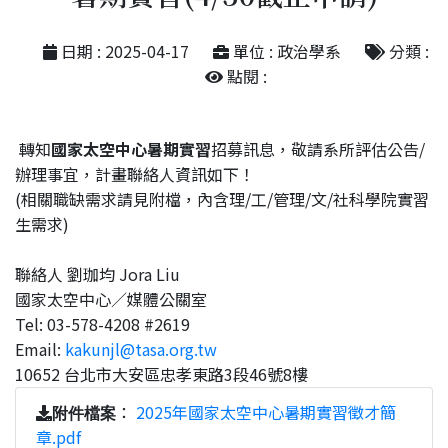
日期 : 2025-04-17
單位 : 政治學系
分類 :
點閱 :
轉知
國家太空中心暑期實習
招募訊息，敬請系所評估公告/
辦理事宜，計畫聯絡人資訊如下！
(相關職缺需求請見附檔，內含理/工/管理/文/社科學院實習
生需求)
聯絡人 劉珈均 Jora Liu
國家太空中心／媒體公關室
Tel: 03-578-4208 #2619
Email:
kakunjl@tasa.org.tw
10652 台北市大安區忠孝東路3段46號8樓
：
2025年國家太空中心暑期實習徵才簡
附件檔案
章.pdf