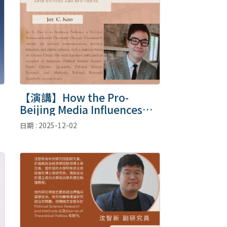
」
【演講】How the Pro-
Beijing Media Influences
Voters
日期 : 2025-12-02