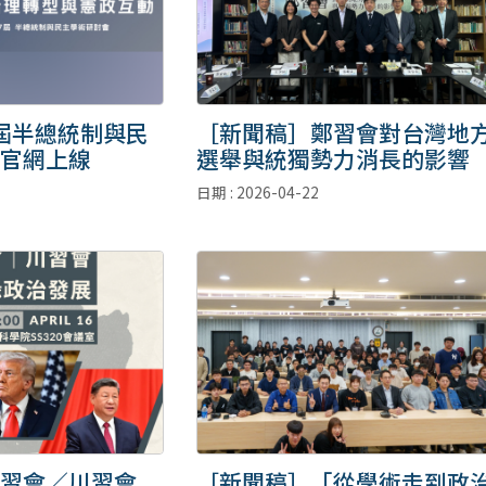
七屆半總統制與民
［新聞稿］鄭習會對台灣地
官網上線
選舉與統獨勢力消長的影響
日期 : 2026-04-22
鄭習會／川習會
［新聞稿］「從學術走到政