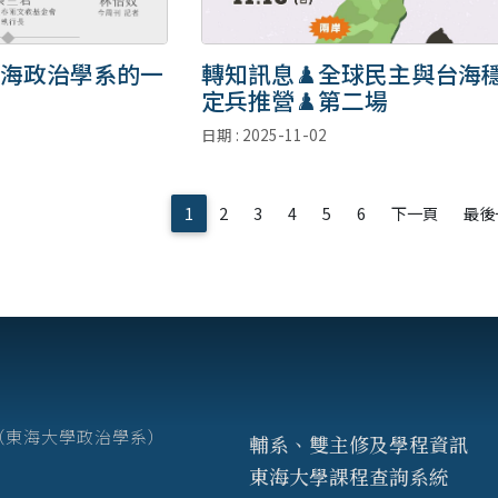
海政治學系的一
轉知訊息♟️全球民主與台海
定兵推營♟️第二場
日期 : 2025-11-02
1
2
3
4
5
6
下一頁
最後
7號（東海大學政治學系）
輔系、雙主修及學程資訊
東海大學課程查詢系統