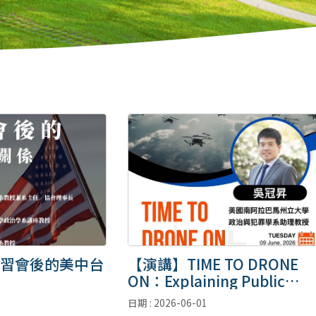
習會後的美中台
【演講】TIME TO DRONE
ON：Explaining Public
Support for Drone Warfar
日期 : 2026-06-01