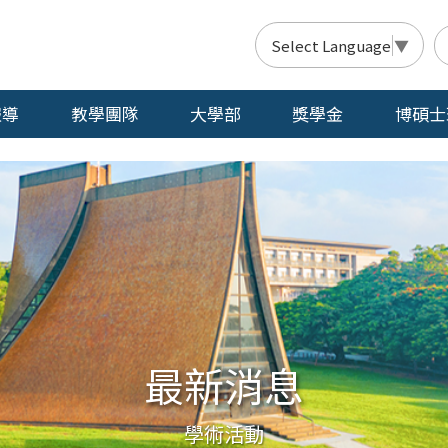
Select Language
▼
報導
教學團隊
大學部
獎學金
博碩士
最新消息
學術活動