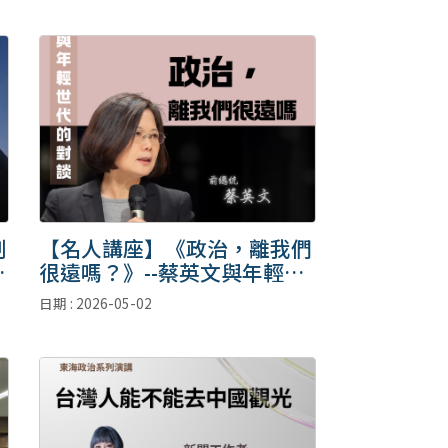
制
【名人講座】《政治，離我們
始
很遠嗎？》--蔡英文與年輕世
代的對談<更新>
日期 : 2026-05-02