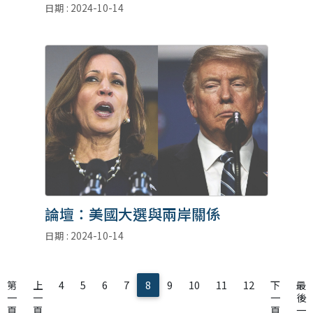
日期 : 2024-10-14
論壇：美國大選與兩岸關係
日期 : 2024-10-14
第
上
4
5
6
7
8
9
10
11
12
下
最
一
一
一
後
頁
頁
頁
一