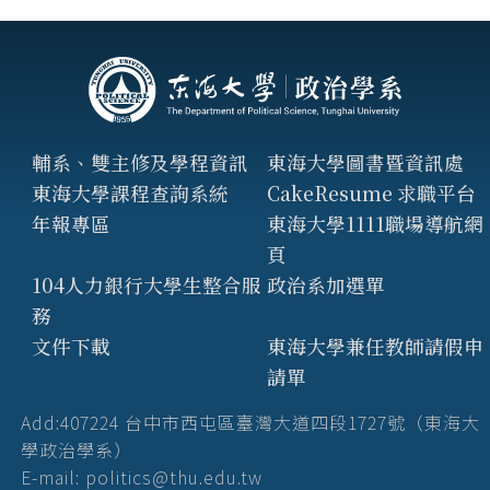
輔系、雙主修及學程資訊
東海大學圖書暨資訊處
東海大學課程查詢系統
CakeResume 求職平台
年報專區
東海大學1111職場導航網
頁
104人力銀行大學生整合服
政治系加選單
務
文件下載
東海大學兼任教師請假申
請單
Add:407224 台中市西屯區臺灣大道四段1727號（東海大
學政治學系）
E-mail: politics@thu.edu.tw